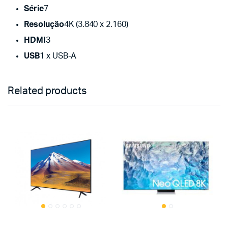
Série
7
Resolução
4K (3.840 x 2.160)
HDMI
3
USB
1 x USB-A
Related products