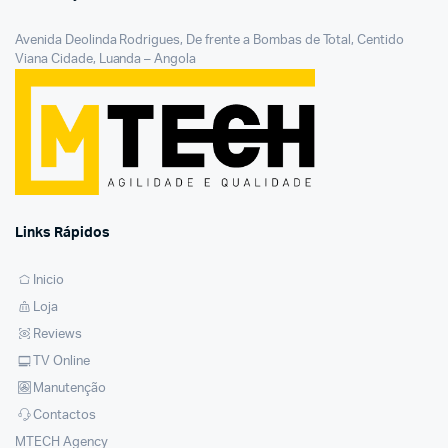
Avenida Deolinda Rodrigues, De frente a Bombas de Total, Centido
Viana Cidade, Luanda – Angola
Links Rápidos
Inicio
Loja
Reviews
TV Online
Manutenção
Contactos
MTECH Agency