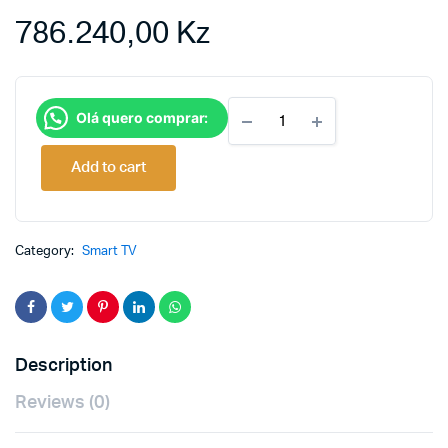
786.240,00
Kz
Tv
Olá quero comprar:
Smart
Samsung
43″UHD
Add to cart
4K
Flat
CU7000
2023.
Category:
Smart TV
CTC
quantity
Description
Reviews (0)