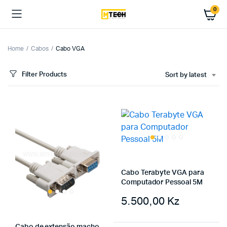
0
Home
Cabos
Cabo VGA
Filter Products
Sort by latest
x
ce
ce
Cabo Terabyte VGA para
Computador Pessoal 5M
5.500,00
Kz