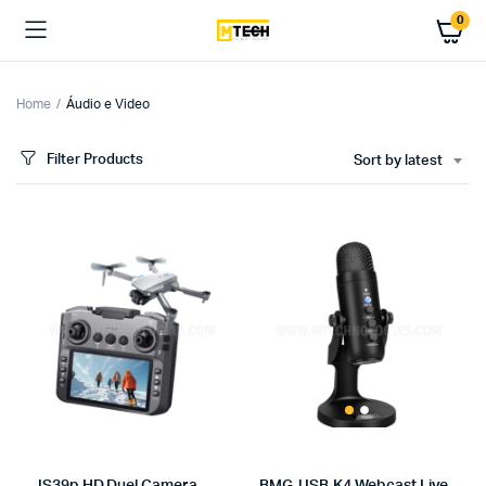
0
Home
Áudio e Video
Filter Products
Sort by latest
x
ce
ce