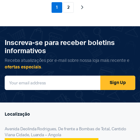
1
2
Inscreva-se para receber boletins
informativos
Receba atualizações por e-mail sobre nossa loja mais recente e
ofertas especiais
.
Sign Up
Localização
Avenida Deolinda Rodrigues, De frente a Bombas de Total, Centido
Viana Cidade, Luanda – Angola