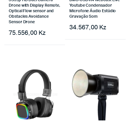
JS39p HD Duel Camera
BMG-USB-K4 Webcast Live
Drone with Display Remote,
Youtube Condensador
Optical Flow sensor and
Microfone Áudio Estúdio
Obstacles Avoidance
Gravação Som
Sensor Drone
34.567,00
Kz
75.556,00
Kz