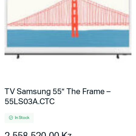
TV Samsung 55” The Frame –
55LS03A.CTC
In Stock
2.558.520,00
Kz