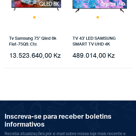
Tv Samsung 75″ Qled 8k
TV 43′ LED SAMSUNG
Flat-75Q9. Ctc
SMART TV UHD 4K
13.523.640,00
Kz
489.014,00
Kz
Inscreva-se para receber boletins
informativos
Receba atualizações por e-mail sobre nossa loja mais recente e