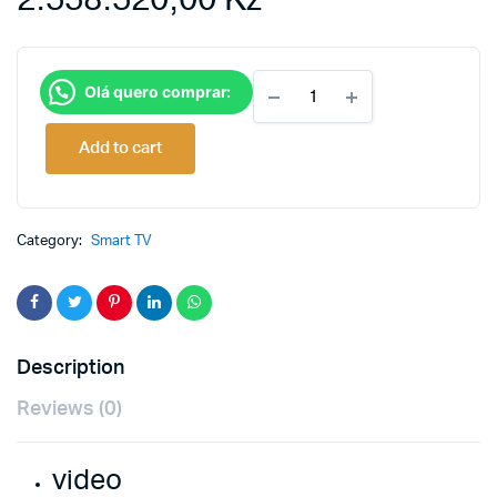
TV
Olá quero comprar:
Samsung
55”
The
Add to cart
Frame
–
55LS03A.CTC
quantity
Category:
Smart TV
Description
Reviews (0)
video