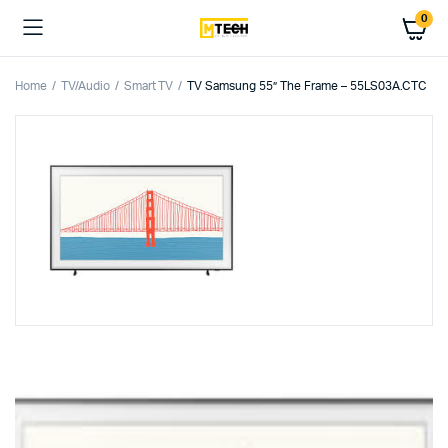
0
Home
TV/Audio
Smart TV
TV Samsung 55” The Frame – 55LS03A.CTC