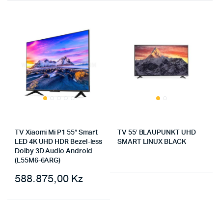
TV Xiaomi Mi P1 55″ Smart
TV 55′ BLAUPUNKT UHD
LED 4K UHD HDR Bezel-less
SMART LINUX BLACK
Dolby 3D Audio Android
(L55M6-6ARG)
588.875,00
Kz