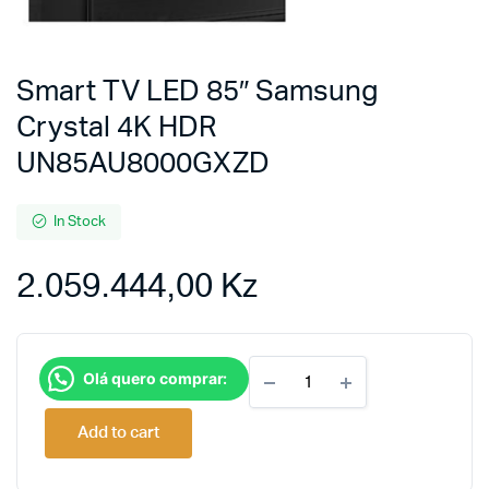
Smart TV LED 85″ Samsung
Crystal 4K HDR
UN85AU8000GXZD
In Stock
2.059.444,00
Kz
Smart
Olá quero comprar:
TV
LED
85"
Add to cart
Samsung
Crystal