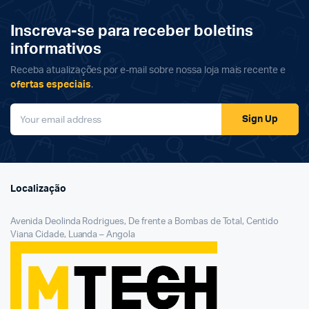
Inscreva-se para receber boletins
informativos
Receba atualizações por e-mail sobre nossa loja mais recente e
ofertas especiais
.
Sign Up
Localização
Avenida Deolinda Rodrigues, De frente a Bombas de Total, Centido
Viana Cidade, Luanda – Angola